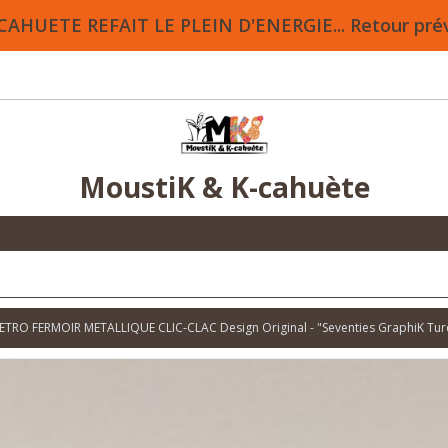
HUETE REFAIT LE PLEIN D'ENERGIE... Retour prévu 
MoustiK & K-cahuète
RO FERMOIR METALLIQUE CLIC-CLAC Design Original - "Seventies GraphiK Turqu