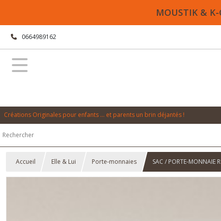
MOUSTIK & K-CA
0664989162
Créations Originales pour enfants ... et parents un brin déjantés !
Accueil
Elle & Lui
Porte-monnaies
SAC / PORTE-MONNAIE RET