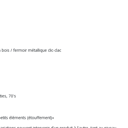
ois / fermoir métallique clic-clac
nties, 70's
petits éléments (étouffement)»
iations peuvent intervenir d'un produit à l'autre, tant au niveau