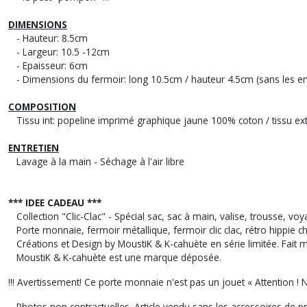
DIMENSIONS
- Hauteur: 8.5cm
- Largeur: 10.5 -12cm
- Epaisseur: 6cm
- Dimensions du fermoir: long 10.5cm / hauteur 4.5cm (sans les e
COMPOSITION
Tissu int: popeline imprimé graphique jaune 100% coton / tissu ext: 
ENTRETIEN
Lavage à la main - Séchage à l'air libre
*** IDEE CADEAU ***
Collection "Clic-Clac" - Spécial sac, sac à main, valise, trousse, vo
Porte monnaie, fermoir métallique, fermoir clic clac, rétro hippie ch
Créations et Design by MoustiK & K-cahuète en série limitée. Fait m
MoustiK & K-cahuète est une marque déposée.
!!! Avertissement! Ce porte monnaie n'est pas un jouet « Attention !
Photos non contractuelles. Article vendu sans les accessoires de prés