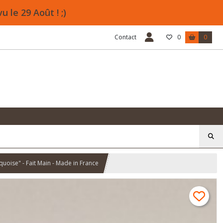
le 29 Août ! ;)
Contact
0
0
oise" - Fait Main - Made in France