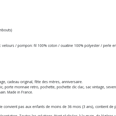
mbouts)
velours / pompon: fil 100% coton / ouatine 100% polyester / perle en b
yage, cadeau original, fête des mères, anniversaire.
ic, porte monnaie retro, pochette, pochette clic clac, sac vintage, seve
ain. Made in France.
 Ne convient pas aux enfants de moins de 36 mois (3 ans), contient de 
entation. Toutes les créations étant réalisées à la main, de légères var