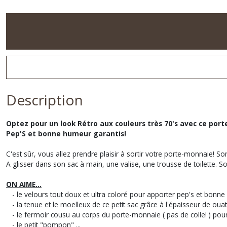
Description
Optez pour un look Rétro aux couleurs très 70's avec ce port
Pep'S et bonne humeur garantis!
C'est sûr, vous allez prendre plaisir à sortir votre porte-monnaie! S
A glisser dans son sac à main, une valise, une trousse de toilette. So
ON AIME...
- le velours tout doux et ultra coloré pour apporter pep's et bonne
- la tenue et le moelleux de ce petit sac grâce à l'épaisseur de ouati
- le fermoir
cousu
au corps du porte-monnaie ( pas de colle! ) pour
- le petit "pompon" ...