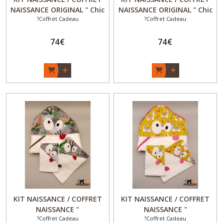
NAISSANCE ORIGINAL " Chic
NAISSANCE ORIGINAL " Chic
?Coffret Cadeau
?Coffret Cadeau
& Choc " - Pantalon esprit
& Choc " - Pantalon esprit
sarouel évolutif et
sarouel évolutif et
réversible + chaussons
74
€
réversible + chaussons
74
€
réversibles + bavoir
réversibles + bavoir
bandana - Garçon / Fille -
bandana - Garçon / Fille -
"Feuilles et Cactus" - Fait
"Pirate des Baïnes" - Fait
Main - Made in France
Main - Made in France
KIT NAISSANCE / COFFRET
KIT NAISSANCE / COFFRET
NAISSANCE "
NAISSANCE "
?Coffret Cadeau
?Coffret Cadeau
MONSTR'O'BAIN" - Cape de
MONSTR'O'BAIN" - Cape de