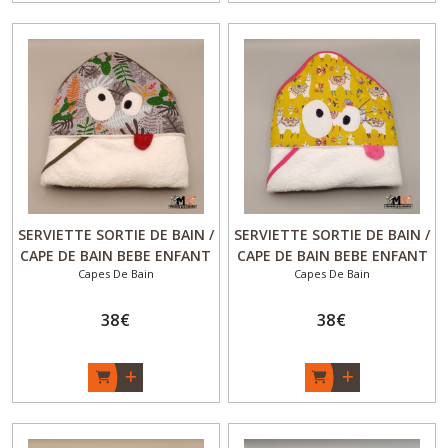
SERVIETTE SORTIE DE BAIN /
SERVIETTE SORTIE DE BAIN /
CAPE DE BAIN BEBE ENFANT
CAPE DE BAIN BEBE ENFANT
Capes De Bain
Capes De Bain
ORIGINALE Bambou Coton -
ORIGINALE - " Lama "-
" Feuilles et cactus "- Idée
Versions éponge Coton
cadeau naissance Garçon -
38
€
BIOLOGIQUE ou Bambou
38
€
Fait main - Made in France
Oeko-Tex- Idée cadeau
naissance Fille - Fait main -
Made in France