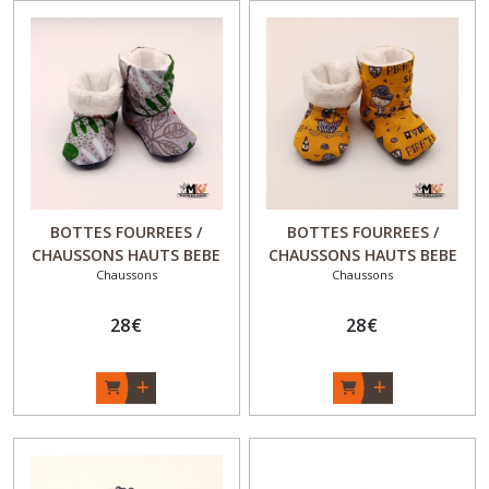
BOTTES FOURREES /
BOTTES FOURREES /
CHAUSSONS HAUTS BEBE
CHAUSSONS HAUTS BEBE
Chaussons
Chaussons
"Bébé'O'Cho" - Cadeau
"Bébé'O'Cho" - Cadeau
naissance original Garçon /
naissance original Garçon /
Fille - "Feuilles et Cactus" -
28
€
Fille - "Pirate des Baïnes" -
28
€
Fait Main - Made in France
Fait Main - Made in France