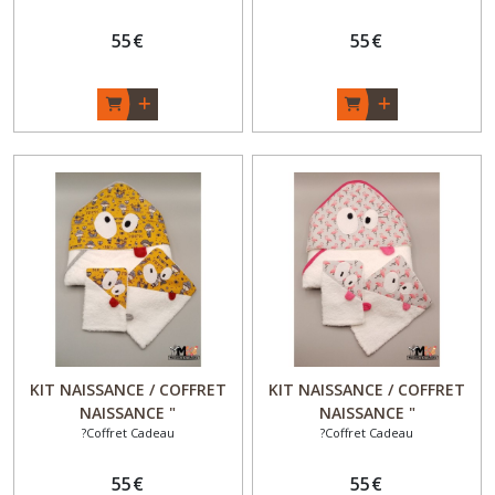
bain / sortie de bain bébé ,
bain / sortie de bain bébé ,
gant, gant enfant -
55
€
gant, gant enfant -
55
€
Versions éponge Coton
Versions éponge Coton
BIOLOGIQUE ou Bambou
BIOLOGIQUE ou Bambou
Oeko-Tex -Cadeau
Oeko-Tex- Cadeau
naissance - Garçon / Fille - "
naissance original - Fille -
Feuilles et Cactus " - Fait
"Lama" - Fait Main - Made
Main - Made in France
in France
KIT NAISSANCE / COFFRET
KIT NAISSANCE / COFFRET
NAISSANCE "
NAISSANCE "
?Coffret Cadeau
?Coffret Cadeau
MONSTR'O'BAIN" - Cape de
MONSTR'O'BAIN" - Cape de
bain / sortie de bain bébé ,
bain / sortie de bain bébé ,
gant, gant enfant -
55
€
gant, gant enfant -
55
€