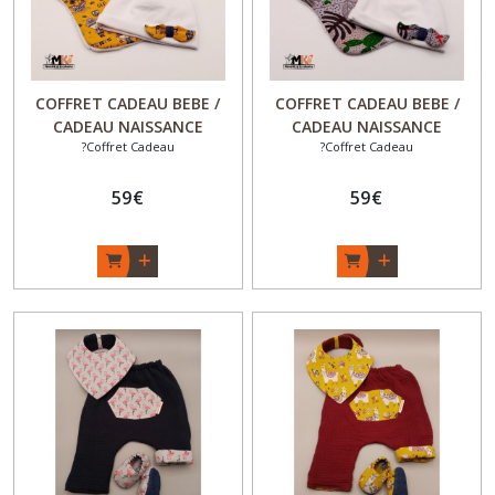
COFFRET CADEAU BEBE /
COFFRET CADEAU BEBE /
CADEAU NAISSANCE
CADEAU NAISSANCE
?Coffret Cadeau
?Coffret Cadeau
ORIGINAL - Chaussons
ORIGINAL - Chaussons
hauts fourrés + bonnet +
hauts fourrés + bonnet +
bavoir - Garçon - " Pirate
59
€
bavoir - Garçon - " Feuilles
59
€
des Baïnes" - Fait Main -
et Cactus" - Fait Main -
Made in France
Made in France