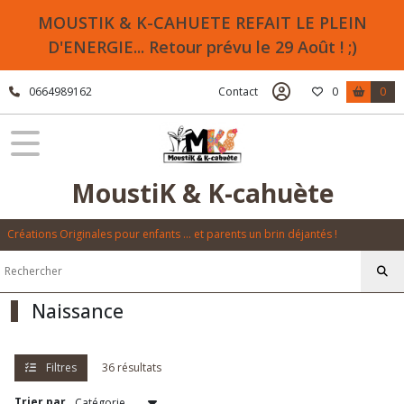
Fermer
MOUSTIK & K-CAHUETE REFAIT LE PLEIN
D'ENERGIE... Retour prévu le 29 Août ! ;)
FILTRES
0664989162
Contact
0
0
Tous
les
produits
Naissance
MoustiK & K-cahuète
Chaussons
Créations Originales pour enfants ... et parents un brin déjantés !
(8)
Bavoirs
Naissance
(8)
Sarouels
Filtres
36 résultats
(4)
Trier par