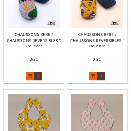
CHAUSSONS BEBE /
CHAUSSONS BEBE /
CHAUSSONS REVERSIBLES "
CHAUSSONS REVERSIBLES "
Chaussons
Chaussons
Chic & Choc " - Cadeau
Chic & Choc " - Cadeau
naissance original Garçon /
naissance original Garçon /
Fille - "Feuilles et Cactus" -
26
€
Fille - "Pirate des Baïnes" -
26
€
Fait Main - Made in France
Fait Main - Made in France