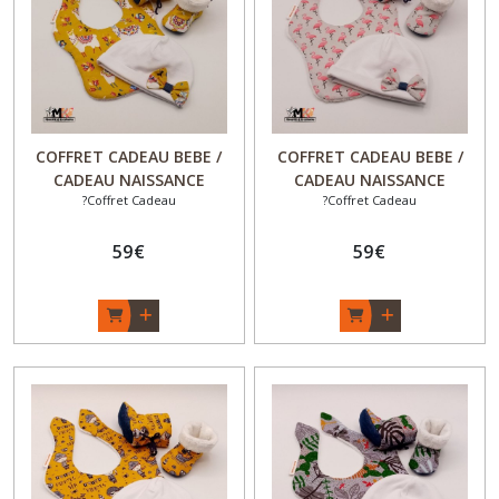
COFFRET CADEAU BEBE /
COFFRET CADEAU BEBE /
CADEAU NAISSANCE
CADEAU NAISSANCE
?Coffret Cadeau
?Coffret Cadeau
ORIGINAL - Chaussons
ORIGINAL - Chaussons
hauts fourrés + bonnet +
hauts fourrés + bonnet +
bavoir - Fille - "Lama" - Fait
59
€
bavoir - Fille - "Flam'and'Co"
59
€
Main - Made in France
- Fait Main - Made in France