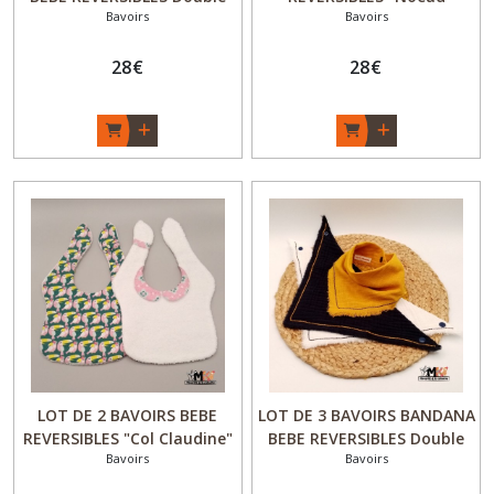
Bavoirs
Bavoirs
gaze - Fille - Rose fushia -
Papillon" - Naissance
Fait Main - Made in France
Garçon - Orange Scarabée -
28
€
Fait Main - Made in France
28
€
LOT DE 2 BAVOIRS BEBE
LOT DE 3 BAVOIRS BANDANA
REVERSIBLES "Col Claudine"
BEBE REVERSIBLES Double
Bavoirs
Bavoirs
- Naissance Fille - Rose
gaze- Fille / Garçon - Jaune
Toucan - Fait Main - Made
Moutarde - Fait Main -