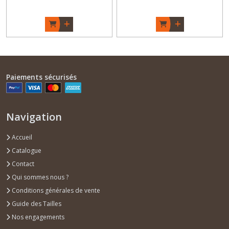
Versions éponge Coton
Versions éponge Coton
BIOLOGIQUE ou Bambou
BIOLOGIQUE ou Bambou
Oeko-Tex- Cadeau
Oeko-Tex - Cadeau
naissance Original - Garçon
naissance original - Fille - "
/ Fille - " Pirate des Baïnes "
Flam'and'Co" - Fait Main -
- Fait Main - Made in Fra
Made in France
Paiements sécurisés
Navigation
Accueil
Catalogue
Contact
Qui sommes nous ?
Conditions générales de vente
Guide des Tailles
Nos engagements