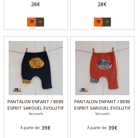
in France
28
€
Made in France
28
€
PANTALON ENFANT / BEBE
PANTALON ENFANT / BEBE
ESPRIT SAROUEL EVOLUTIF
ESPRIT SAROUEL EVOLUTIF
Sarouels
Sarouels
et REVERSIBLE " Chic & Choc
et REVERSIBLE " Chic & Choc
" - Garçon / Fille - "Pirate
" - Garçon / Fille - "Feuilles
des Baïnes" - Fait Main -
39
€
et Cactus" - Fait Main -
39
€
À partir de
À partir de
Made in France
Made in France