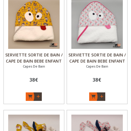
SERVIETTE SORTIE DE BAIN /
SERVIETTE SORTIE DE BAIN /
CAPE DE BAIN BEBE ENFANT
CAPE DE BAIN BEBE ENFANT
Capes De Bain
Capes De Bain
ORIGINALE - " Pirate des
ORIGINALE - Versions
Baïnes "- Versions éponge
éponge Coton BIOLOGIQUE
Coton BIOLOGIQUE ou
38
€
ou Bambou Oeko-Tex-
38
€
Bambou Oeko-Tex- Idée
"Flam'and'Co "- Idée cadeau
cadeau naissance Garçon -
naissance Fille - Fait main -
Fait main - Made in France
Made in France