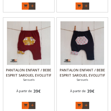
PANTALON ENFANT / BEBE
PANTALON ENFANT / BEBE
ESPRIT SAROUEL EVOLUTIF
ESPRIT SAROUEL EVOLUTIF
Sarouels
Sarouels
et REVERSIBLE " Chic & Choc
et REVERSIBLE " Chic & Choc
" Fille - "Lama" - Fait Main -
" Fille - "Flam'and'Co" - Fait
Made in France
39
€
Main - Made in France
39
€
À partir de
À partir de