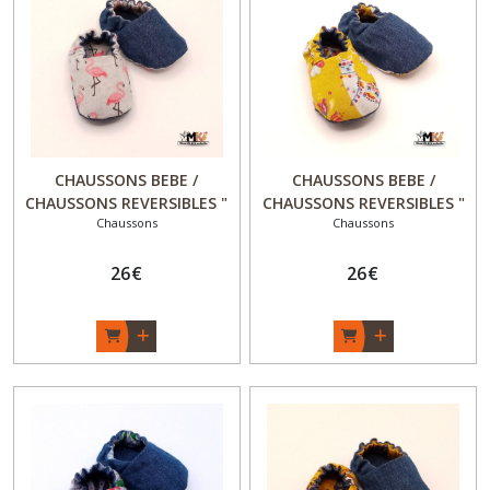
CHAUSSONS BEBE /
CHAUSSONS BEBE /
CHAUSSONS REVERSIBLES "
CHAUSSONS REVERSIBLES "
Chaussons
Chaussons
Chic & Choc " - Cadeau
Chic & Choc " - Cadeau
naissance original Fille -
naissance original Fille -
"Flam'and'Co" - Fait Main -
26
€
"Lama" - Fait Main - Made
26
€
Made in France
in France