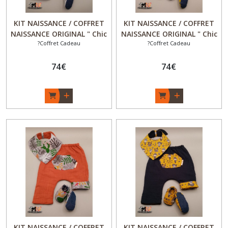
KIT NAISSANCE / COFFRET
KIT NAISSANCE / COFFRET
NAISSANCE ORIGINAL " Chic
NAISSANCE ORIGINAL " Chic
?Coffret Cadeau
?Coffret Cadeau
& Choc " - Pantalon esprit
& Choc " - Pantalon esprit
sarouel évolutif et
sarouel évolutif et
réversible + chaussons
74
€
réversible + chaussons
74
€
réversibles + bavoir
réversibles + bavoir
bandana - Fille -
bandana - Fille - "Lama" -
"Flam'and'Co" - Fait Main -
Fait Main - Made in France
Made in France
KIT NAISSANCE / COFFRET
KIT NAISSANCE / COFFRET