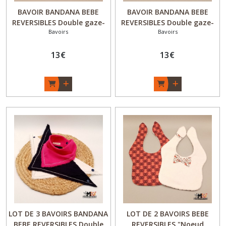
BAVOIR BANDANA BEBE
BAVOIR BANDANA BEBE
REVERSIBLES Double gaze-
REVERSIBLES Double gaze-
Bavoirs
Bavoirs
Fille / Garçon - "Feuilles et
Fille / Garçon - "Pirate des
Cactus" - Fait Main - Made
Baïnes" - Fait Main - Made
in France
13
€
in France
13
€
LOT DE 3 BAVOIRS BANDANA
LOT DE 2 BAVOIRS BEBE
BEBE REVERSIBLES Double
REVERSIBLES "Noeud