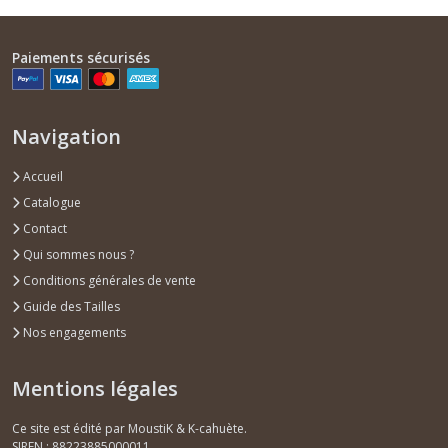
Paiements sécurisés
Etuis
à
lunettes
(1)
Navigation
Accueil
Afficher
Catalogue
les
Contact
résultats
Qui sommes nous ?
Conditions générales de vente
Guide des Tailles
Nos engagements
Mentions légales
Ce site est édité par MoustiK & K-cahuète.
SIREN : 88223885000011