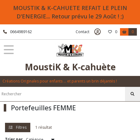
Fermer
MOUSTIK & K-CAHUETE REFAIT LE PLEIN
D'ENERGIE... Retour prévu le 29 Août ! ;)
FILTRES
0664989162
Contact
0
0
Tous
les
produits
Collection
MoustiK & K-cahuète
CHAMBRE
à
AIR
Créations Originales pour enfants ... et parents un brin déjantés !
Sacs
(9)
Portefeuilles FEMME
Portefeuilles
HOMME
Filtres
1 résultat
(6)
Trier par