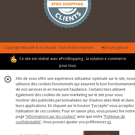
Copyright MoustiK & K-cahuète. Tous droits réservés.
Accès gérant
Ce site est réalisé avec
eProShopping
, la solution e-commerce
pour tous
Afin de vous offrir une expérience utilisateur optimale sur le site, nous
utilisons des cookies fonctionnels qui assurent le bon fonctionnement
de nos services et en mesurent l’audience. Certains tiers utilisent
également des cookies de suivi marketing sur le site pour vous
montrer des publicités personnalisées sur d’autres sites Web et dans
leurs applications. En cliquant sur le bouton “J’accepte” vous acceptez
l’utilisation de ces cookies. Pour en savoir plus, vous pouvez lire notre
page
“Informations sur les cookies”
ainsi que notre
“Politique de
confidentialité“
. Vous pouvez ajuster vos préférences
ici
.