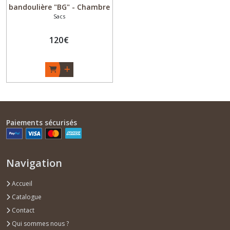
bandoulière "BG" - Chambre
Sacs
à air recyclée - Noir - Fait
main - Original Upcycling -
Made in Bordeaux
120
€
Paiements sécurisés
Navigation
Accueil
Catalogue
Contact
Qui sommes nous ?