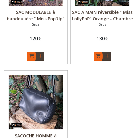
SAC MODULABLE à
SAC A MAIN réversible " Miss
bandoulière " Miss Pop'Up"
LollyPoP" Orange - Chambre
Sacs
Sacs
Tropical - Chambre à air
à air recyclée - Fait main -
recyclée et tissu - Fait main
Original Upcycling - Made in
- Original Upcycling - Made
120
€
Bordeaux
130
€
in Bordeaux
SACOCHE HOMME à