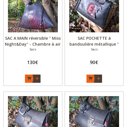
Etuis
à
lunettes
(1)
SAC A MAIN réversible " Miss
SAC POCHETTE à
Night&Day" - Chambre à air
bandoulière métallique "
Sacs
Sacs
recyclée - Jaune et Rouge -
Miss Pocket" Apple -
Afficher
Fait main - Original
Chambre à air recyclée -
les
Upcycling - Made in
130
€
Noir et rouge - Fait main -
90
€
résultats
Bordeaux
Original Upcycling - Made in
Bordeaux