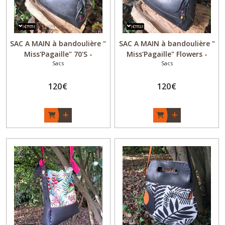
SAC A MAIN à bandoulière "
SAC A MAIN à bandoulière "
Miss'Pagaille" 70'S -
Miss'Pagaille" Flowers -
Sacs
Sacs
Chambre à air recyclée -
Chambre à air recyclée -
Noir - Fait main - Original
Noir - Fait main - Original
Upcycling - Made in
120
€
Upcycling - Made in
120
€
Bordeaux
Bordeaux