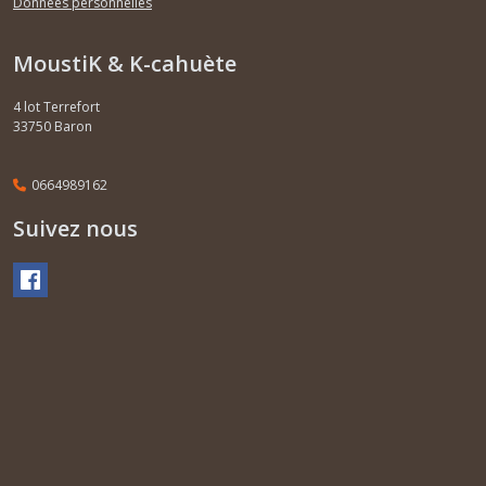
Données personnelles
MoustiK & K-cahuète
4 lot Terrefort
33750
Baron
0664989162
Suivez nous