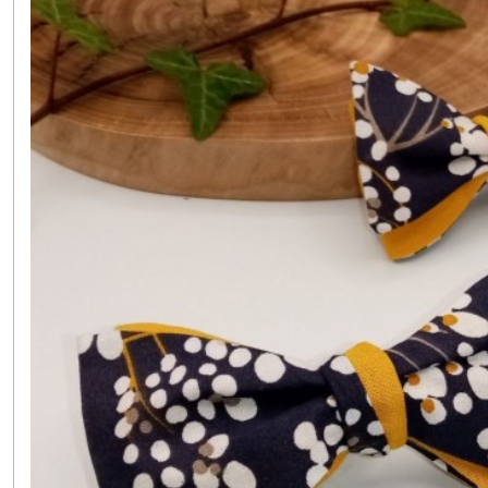
Pochettes
(4)
Porte-
monnaies
(4)
Snoods
(5)
Noeuds
Pap'
Père
&
Fils
(2)
Barrettes
(7)