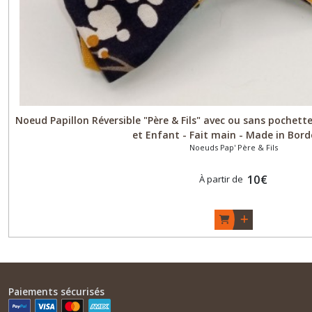
Bandeau
Headband
(5)
Afficher
Noeud Papillon Réversible "Père & Fils" avec ou sans pochet
les
et Enfant - Fait main - Made in Bor
résultats
Noeuds Pap' Père & Fils
10
€
À partir de
Paiements sécurisés