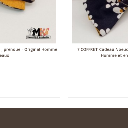
te , prénoué - Original Homme
? COFFRET Cadeau Noeud Pa
deaux
Homme et enf