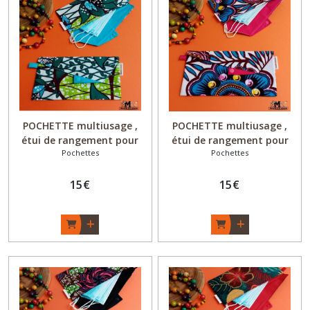
Porte-
monnaies
(11)
Pochettes
(4)
POCHETTE multiusage ,
POCHETTE multiusage ,
étui de rangement pour
étui de rangement pour
Porte-
Pochettes
Pochettes
masques - Coton, Wax -
masques - Coton, Wax -
clés
"Jungle'FloWer"- Fait main
"Blue'FloWer"- Fait main
(5)
15
€
15
€
Déco
(2)
?
Coffret
cadeau
(4)