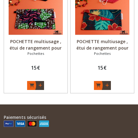
Afficher
les
résultats
POCHETTE multiusage ,
POCHETTE multiusage ,
étui de rangement pour
étui de rangement pour
Pochettes
Pochettes
masques - Coton, Wax -
masques - Coton - "Hawaï"-
"Twist'FloWer"- Fait main
Fait main
15
€
15
€
Paiements sécurisés