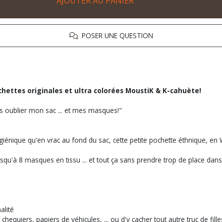
AJOUTER AU PANIER
POSER UNE QUESTION
hettes originales et ultra colorées MoustiK & K-cahuète!
s oublier mon sac ... et mes masques!"
énique qu'en vrac au fond du sac, cette petite pochette éthnique, en
squ'à 8 masques en tissu ... et tout ça sans prendre trop de place dans 
alité
quiers, papiers de véhicules, ... ou d'y cacher tout autre truc de fille