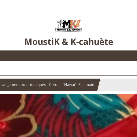
MoustiK & K-cahuète
 rangement pour masques - Coton - "Hawaï"- Fait main