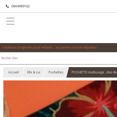
0664989162
Créations Originales pour enfants ... et parents un brin déjantés !
Accueil
Elle & Lui
Pochettes
POCHETTE multiusage , étui de