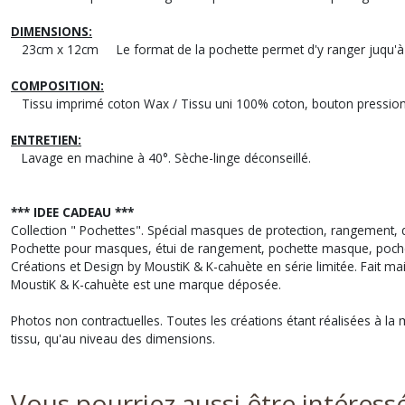
DIMENSIONS:
23cm x 12cm Le format de la pochette permet d'y ranger juqu'à 
COMPOSITION:
Tissu imprimé coton Wax / Tissu uni 100% coton, bouton pression 
ENTRETIEN:
Lavage en machine à 40°. Sèche-linge déconseillé.
*** IDEE CADEAU ***
Collection " Pochettes". Spécial masques de protection, rangement, q
Pochette pour masques, étui de rangement, pochette masque, poche
Créations et Design by MoustiK & K-cahuète en série limitée. Fait ma
MoustiK & K-cahuète est une marque déposée.
Photos non contractuelles. Toutes les créations étant réalisées à la m
tissu, qu'au niveau des dimensions.
Vous pourriez aussi être intéress