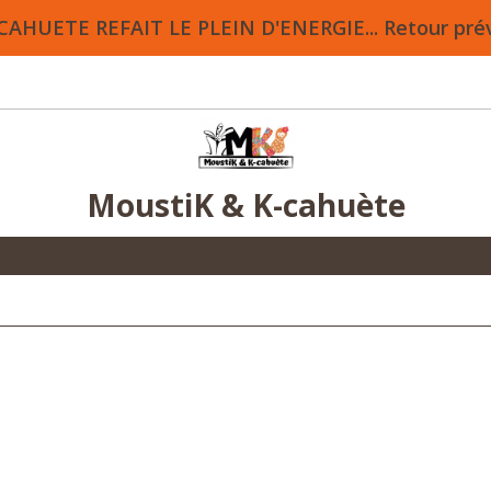
HUETE REFAIT LE PLEIN D'ENERGIE... Retour prévu 
MoustiK & K-cahuète