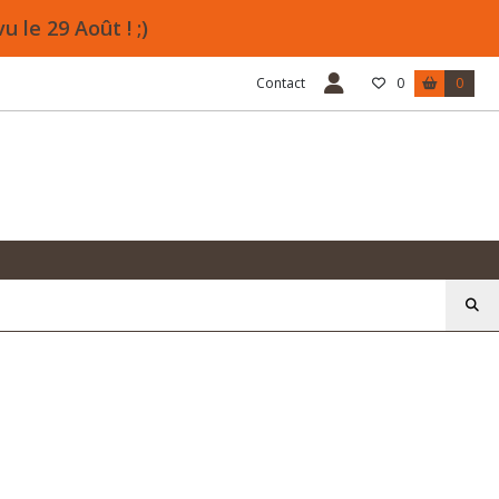
le 29 Août ! ;)
Contact
0
0