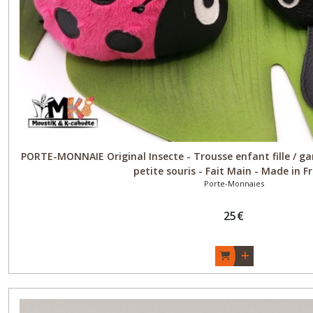
Bandeau
Headband
(5)
Afficher
les
résultats
PORTE-MONNAIE Original Insecte - Trousse enfant fille / ga
petite souris - Fait Main - Made in F
Porte-Monnaies
25
€