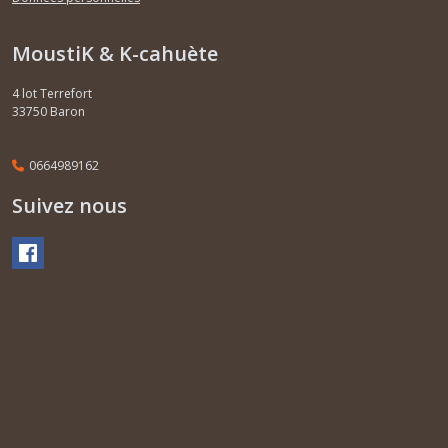
MoustiK & K-cahuète
4 lot Terrefort
33750
Baron
0664989162
Suivez nous