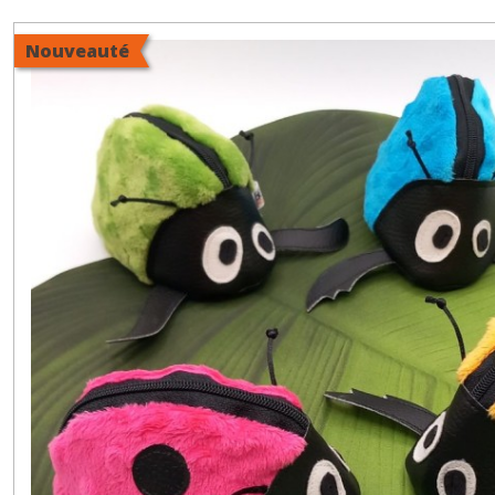
Pochettes
(4)
Nouveauté
Porte-
monnaies
(4)
Snoods
(5)
Noeuds
Pap'
Père
&
Fils
(2)
Barrettes
(7)