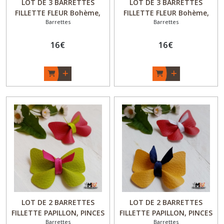
LOT DE 3 BARRETTES
LOT DE 3 BARRETTES
FILLETTE FLEUR Bohème,
FILLETTE FLEUR Bohème,
Barrettes
Barrettes
PINCES A CHEVEUX ANTI
PINCES A CHEVEUX ANTI
GLISSE - "Flower Power" -
GLISSE - "Flower Power" -
Lot n°3 - Fait main
16
€
Lot n°4 - Fait main
16
€
LOT DE 2 BARRETTES
LOT DE 2 BARRETTES
FILLETTE PAPILLON, PINCES
FILLETTE PAPILLON, PINCES
Barrettes
Barrettes
A CHEVEUX CROCODILE -
A CHEVEUX CROCODILE -