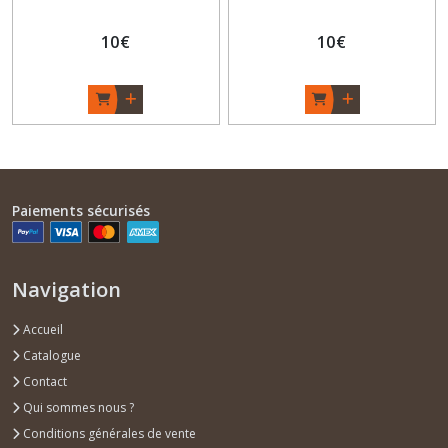
"PapiLLon" - Vert/Fushia -
"PapiLLon" - Rouge/Jaune -
Fait main
10
€
Fait main
10
€
Paiements sécurisés
Navigation
Accueil
Catalogue
Contact
Qui sommes nous ?
Conditions générales de vente