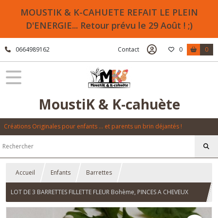
MOUSTIK & K-CAHUETE REFAIT LE PLEIN
D'ENERGIE... Retour prévu le 29 Août ! ;)
0664989162
Contact
0
0
MoustiK & K-cahuète
Créations Originales pour enfants ... et parents un brin déjantés !
Accueil
Enfants
Barrettes
LOT DE 3 BARRETTES FILLETTE FLEUR Bohème, PINCES A CHEVEUX
ANTI GLISSE - "Flower Power" - Lot n°2 - Fait main