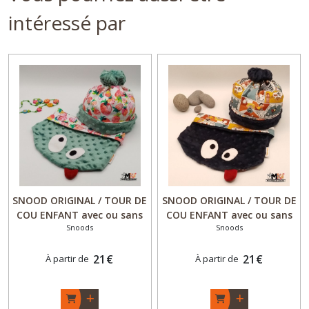
intéressé par
SNOOD ORIGINAL / TOUR DE
SNOOD ORIGINAL / TOUR DE
COU ENFANT avec ou sans
COU ENFANT avec ou sans
Snoods
Snoods
BONNET polaire minky
BONNET polaire minky
Personnalisable - Fille -
Personnalisable - Garçon /
"Fraise"- Fait Main - Made
21
€
Fille -"Super Héro"- Fait
21
€
À partir de
À partir de
in France
Main - Made in France