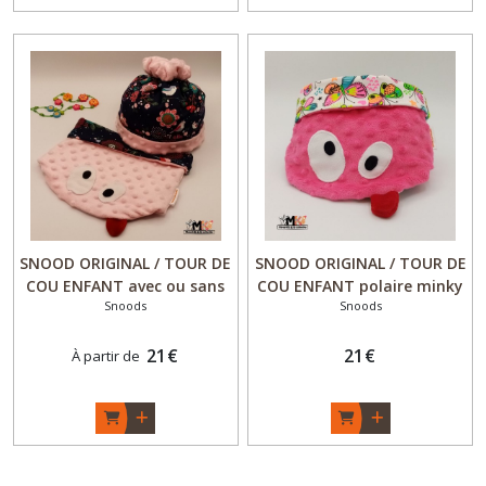
SNOOD ORIGINAL / TOUR DE
SNOOD ORIGINAL / TOUR DE
COU ENFANT avec ou sans
COU ENFANT polaire minky
Snoods
Snoods
BONNET polaire minky
- Fille - "PapiLLon" rose -
Personnalisable - Fille -
Fait Main - Made in France
"Fleurs"- Fait Main - Made
21
€
21
€
À partir de
in France