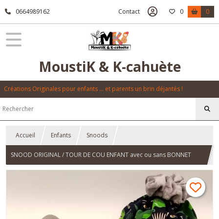
0664989162
Contact
0
0
MoustiK & K-cahuète
Créations Originales pour enfants ... et parents un brin déjantés !
Accueil
Enfants
Snoods
SNOOD ORIGINAL / TOUR DE COU ENFANT avec ou sans BONNET
polaire minky Personnalisable - Garçon / Fille -"Dino"- Fait Main -
Made in France