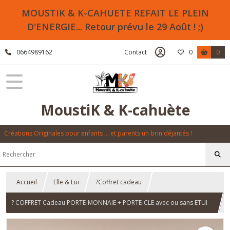
MOUSTIK & K-CAHUETE REFAIT LE PLEIN
D'ENERGIE... Retour prévu le 29 Août ! ;)
0664989162
Contact
0
0
MoustiK & K-cahuète
Créations Originales pour enfants ... et parents un brin déjantés !
Accueil
Elle & Lui
?Coffret cadeau
? COFFRET Cadeau PORTE-MONNAIE + PORTE-CLE avec ou sans ETUI
LUNETTES "Clic Clac" Design Original - "Miss Coquelicot" - Fait Main -