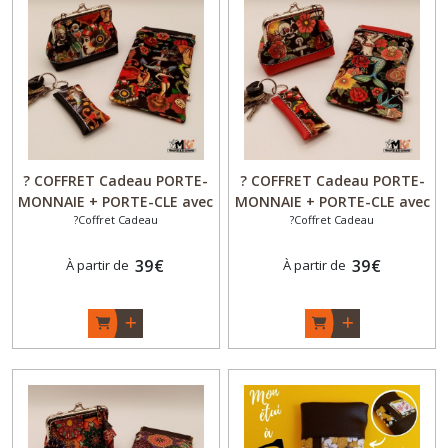
? COFFRET Cadeau PORTE-
? COFFRET Cadeau PORTE-
MONNAIE + PORTE-CLE avec
MONNAIE + PORTE-CLE avec
?Coffret Cadeau
?Coffret Cadeau
ou sans ETUI LUNETTES
ou sans ETUI LUNETTES
"Clic Clac" Design Original -
"Clic Clac" Design Original -
"Tatoo" Noir - Fait Main -
39
€
"Tatoo" Rouge - Fait Main -
39
€
À partir de
À partir de
Made in France
Made in France