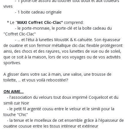
- 1 porte-clé assorti au toucher tout doux et aux couleurs
vives
- 1 boite cadeau originale
* Le "
MAXI
Coffret Clic-Clac"
comprend:
- le porte-monnaie, le porte-clé et la boîte cadeau du
"Coffret Clic-Clac"
- ... et l'étui à lunettes MoustiK & K-cahuète. Son épaisseur
de ouatine et son fermoir métallique clic-clac flexible protègeront
ainsi, des chocs et des rayures, vos lunettes de vue ou de soleil,
que ce soit à la maison, lors de vos voyages ou de vos activités
sportives.
A glisser dans votre sac à main, une valise, une trousse de
toilette, ... et vous voilà reboostée!?
ON AIME...
- l'association du velours tout doux imprimé Coquelicot et du
simili cuir Noir
- le petit fil argenté cousu entre le velour et le simili pour la
touche "Chic"
- la tenue et le moelleux de cet ensemble grâce à l'épaisseur de
ouatine cousue entre les tissus intérieur et extérieur