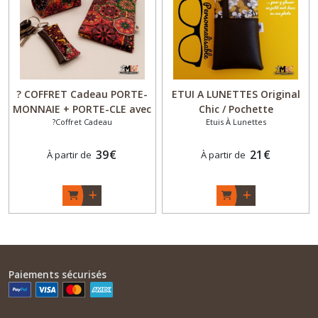
? COFFRET Cadeau PORTE-
ETUI A LUNETTES Original
MONNAIE + PORTE-CLE avec
Chic / Pochette
?Coffret Cadeau
Etuis À Lunettes
ou sans ETUI LUNETTES
molletonnée souple
"Clic Clac" Design Original -
PERSONNALISABLE homme /
"Vintage" - Fait Main -
39
€
femme - cuir synthétique -
21
€
À partir de
À partir de
Made in France
Marron- Motifs au choix-
Fait main
Paiements sécurisés