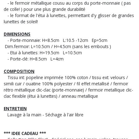
- le fermoir métallique
cousu
au corps du porte-monnaie ( pas
de colle! ) pour une plus grande durabilité
- le format de l'étui à lunettes, permettant d'y glisser de grandes
lunettes de soleil!
DIMENSIONS
- Porte-monnaie: H=8.5cm L:10.5 -12cm Ep=5cm
Dim.fermoir: L=10.5cm / H=4.5cm (sans les embouts )
- Etui à lunettes: H=19.5cm L=10.5cm
- Porte-clé: H=8.5cm L=4cm
COMPOSITION
Tissu int: popeline imprimée 100% coton / tissu ext: velours /
simili cuir / ouatine 100% polyester / fil effet metallisé / fermoir
rétro métallique clic-clac (porte-monnaie) / fermoir metallique clic-
clac flexible (étui à lunettes) / anneau metallique
ENTRETIEN
Lavage à la main - Séchage à l'air libre
*** IDEE CADEAU ***